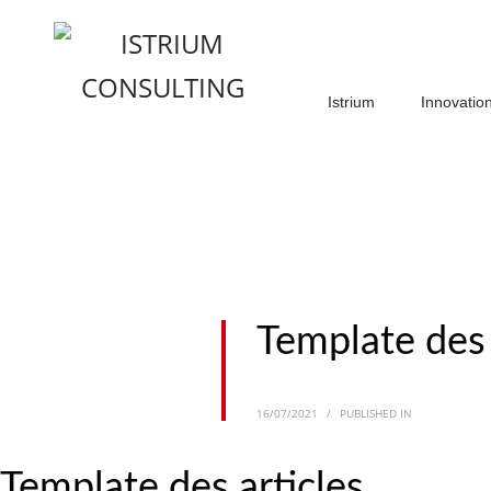
Istrium
Innovatio
Template des 
16/07/2021
/
PUBLISHED IN
Template des articles